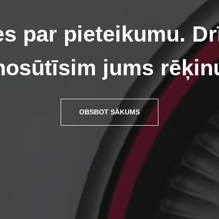
es par pieteikumu. D
nosūtīsim jums rēķin
OBSBOT SĀKUMS